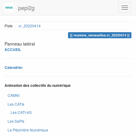
pepi2g
Piste
cr_20220414
reunions_mensuelles:cr_20220414
Panneau latéral
ACCUEIL
Calendrier
Animation des collectifs du numérique
CAMNI
Les CATIs
Les CATI-4G
Les SaPIs
La Pépinière Numérique