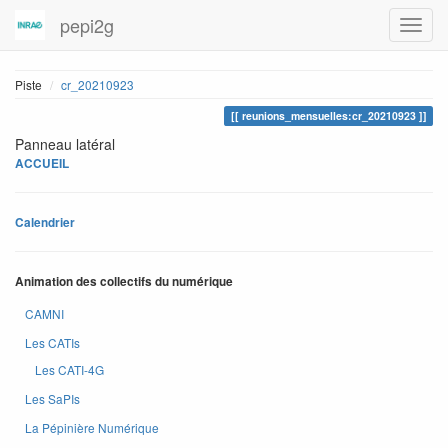
pepi2g
Piste
cr_20210923
reunions_mensuelles:cr_20210923
Panneau latéral
ACCUEIL
Calendrier
Animation des collectifs du numérique
CAMNI
Les CATIs
Les CATI-4G
Les SaPIs
La Pépinière Numérique