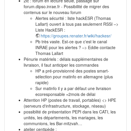
2ic : forum en lecture seule, passage sur
forum.dipso.inrae.fr - Possibilité de migrer des
contenus sur le nouveau forum
Alertes sécurité : liste hackESR (Thomas
Lallart) ouvert à tous pas seulement RSSI –>
Liste HackESR :
https://groupes.renater.fr/wiki/hackesr/
Pb très vaste. Est-ce que c'est le canal
INRAE pour les alertes ? –> Eddie contacte
Thomas Lallart
Pénurie matériels : délais supplémentaires de
livraison, il faut anticiper les commandes
HP a pré-provisionné des postes smart-
sélection pour matinfo en allemagne (plus
rapide)
Sur matinfo il y a par défaut une livraison
ecoresponsable =2mois de délai
Attention HP (postes de travail, portables) <> HPE
(serveurs d'infrastructure, stockage, réseau)
possiblité de présentation PEPI dans les CATI, les
unités, les départements, les mariages, les
communions, les Bar-mitzvah…
atelier centipède :