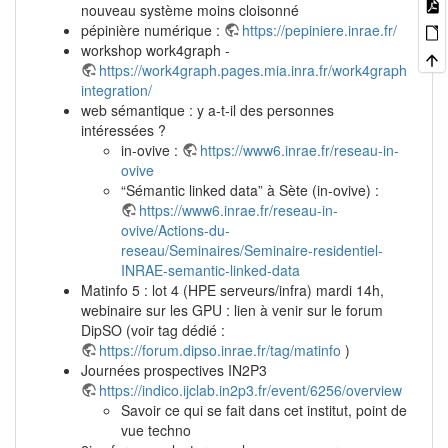
nouveau système moins cloisonné
pépinière numérique :
https://pepiniere.inrae.fr/
workshop work4graph -
https://work4graph.pages.mia.inra.fr/work4graph-
integration/
web sémantique : y a-t-il des personnes
intéressées ?
in-ovive :
https://www6.inrae.fr/reseau-in-
ovive
“Sémantic linked data” à Sète (in-ovive) :
https://www6.inrae.fr/reseau-in-
ovive/Actions-du-
reseau/Seminaires/Seminaire-residentiel-
INRAE-semantic-linked-data
Matinfo 5 : lot 4 (HPE serveurs/infra) mardi 14h,
webinaire sur les GPU : lien à venir sur le forum
DipSO (voir tag dédié :
https://forum.dipso.inrae.fr/tag/matinfo
)
Journées prospectives IN2P3
https://indico.ijclab.in2p3.fr/event/6256/overview
Savoir ce qui se fait dans cet institut, point de
vue techno